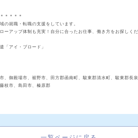
＊＊＊＊＊
域の就職・転職の支援をしています。
ローアップ体制も充実！自分に合ったお仕事、働き方をお探しく
遣「アイ・ブロード」
市、御殿場市、裾野市、田方郡函南町、駿東郡清水町、駿東郡長
藤枝市、島田市、榛原郡
一覧ページに戻る