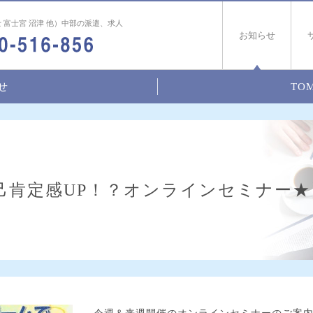
 富士宮 沼津 他）中部の派遣、求人
お知らせ
せ
TOM
己肯定感UP！？オンラインセミナー★