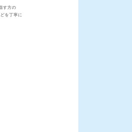
指す方の
などを丁寧に
。