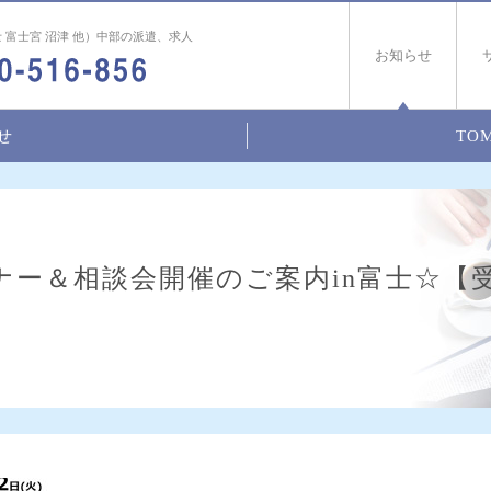
 富士宮 沼津 他）中部の派遣、求人
お知らせ
せ
TOM
ナー＆相談会開催のご案内in富士☆【