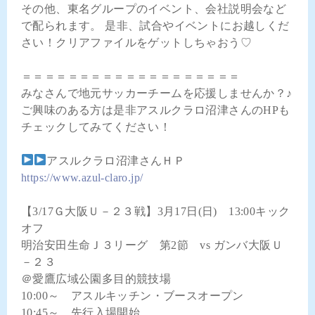
その他、東名グループのイベント、会社説明会など
で配られます。 是非、試合やイベントにお越しくだ
さい！クリアファイルをゲットしちゃおう♡
＝＝＝＝＝＝＝＝＝＝＝＝＝＝＝＝＝＝＝
みなさんで地元サッカーチームを応援しませんか？♪
ご興味のある方は是非アスルクラロ沼津さんのHPも
チェックしてみてください！
アスルクラロ沼津さんＨＰ
https://www.azul-claro.jp/
【3/17Ｇ大阪Ｕ－２３戦】3月17日(日) 13:00キック
オフ
明治安田生命Ｊ３リーグ 第2節 vs ガンバ大阪Ｕ
－２３
＠愛鷹広域公園多目的競技場
10:00～ アスルキッチン・ブースオープン
10:45～ 先行入場開始