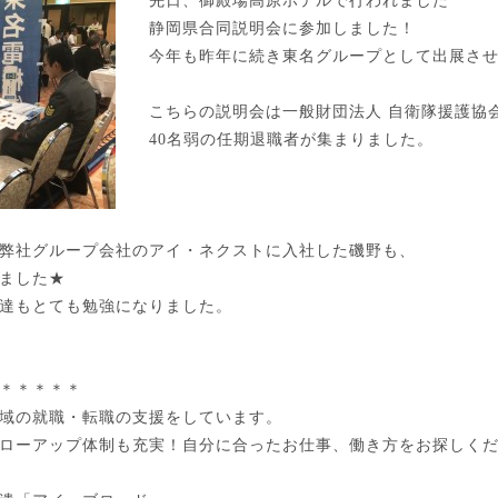
先日、御殿場高原ホテルで行われました
静岡県合同説明会に参加しました！
今年も昨年に続き東名グループとして出展さ
こちらの説明会は一般財団法人 自衛隊援護協
40名弱の任期退職者が集まりました。
弊社グループ会社のアイ・ネクストに入社した磯野も、
ました★
達もとても勉強になりました。
＊＊＊＊＊
域の就職・転職の支援をしています。
ローアップ体制も充実！自分に合ったお仕事、働き方をお探しく