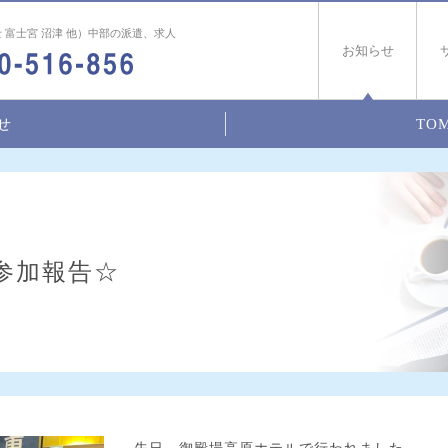
 富士宮 沼津 他）中部の派遣、求人
お知らせ
せ
TOM
参加報告☆