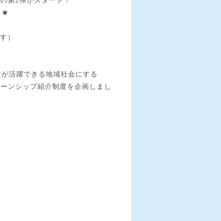
の第2弾がスタート！
！★
ます）
方が活躍できる地域社会にする
ターンシップ紹介制度を企画しまし